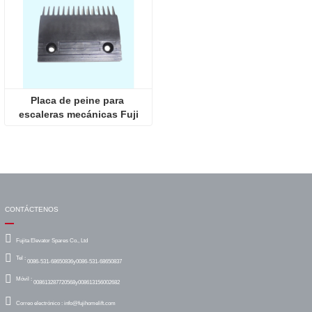
Placa de peine para 
escaleras mecánicas Fuji
CONTÁCTENOS
Fujita Elevator Spares Co., Ltd
Tel :
0086-531-68650836y0086-531-68650837
Móvil :
008613287720568y008613156002682
Correo electrónico :
info@fujihomelift.com