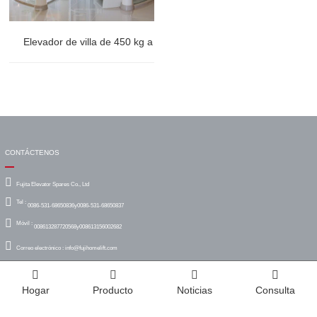
Elevador de villa de 450 kg a Sana'a Yemen
CONTÁCTENOS
Fujita Elevator Spares Co., Ltd
Tel :
0086-531-68650836y0086-531-68650837
Móvil :
008613287720568y008613156002682
Correo electrónico :
info@fujihomelift.com
Agregar :
FL 13, Edificio Fuji, Shuntai Plaza, Zona de Hi-Tech, Jinan, Shandong, China
Hogar
Producto
Noticias
Consulta