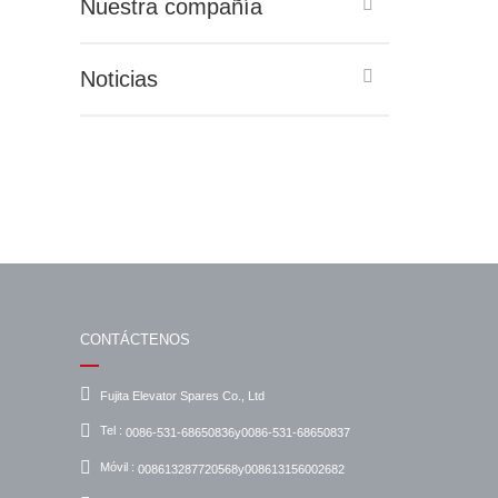
Nuestra compañía
Noticias
CONTÁCTENOS
Fujita Elevator Spares Co., Ltd
Tel :
0086-531-68650836y0086-531-68650837
Móvil :
008613287720568y008613156002682