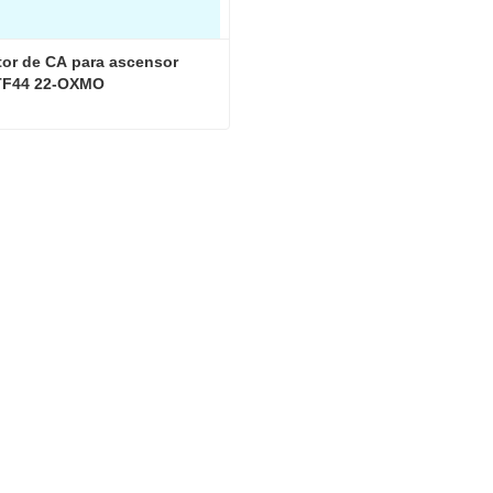
or de CA para ascensor 
TF44 22-OXMO
Contactor de CA para ascensor OTIS 3TF44 22-OXMO
ta ahora