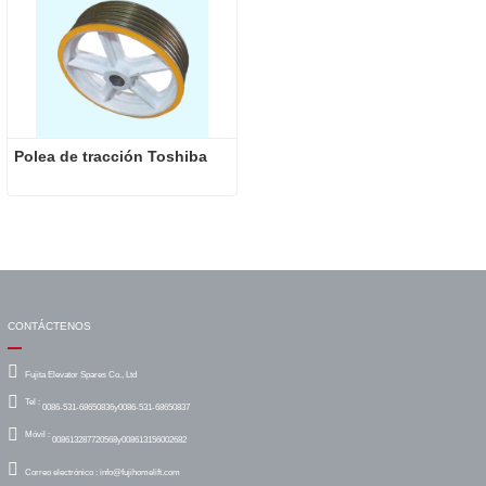
Polea de tracción Toshiba
CONTÁCTENOS
Fujita Elevator Spares Co., Ltd
Tel :
0086-531-68650836y0086-531-68650837
Móvil :
008613287720568y008613156002682
Correo electrónico :
info@fujihomelift.com