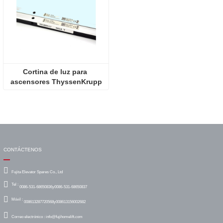
Cortina de luz para 
ascensores ThyssenKrupp
CONTÁCTENOS
Fujita Elevator Spares Co., Ltd
Tel :
0086-531-68650836y0086-531-68650837
Móvil :
008613287720568y008613156002682
Correo electrónico :
info@fujihomelift.com