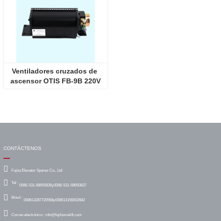
Ventiladores cruzados de 
ascensor OTIS FB-9B 220V
CONTÁCTENOS
Fujita Elevator Spares Co., Ltd
Tel :
0086-531-68650836y0086-531-68650837
Móvil :
008613287720568y008613156002682
Correo electrónico :
info@fujihomelift.com