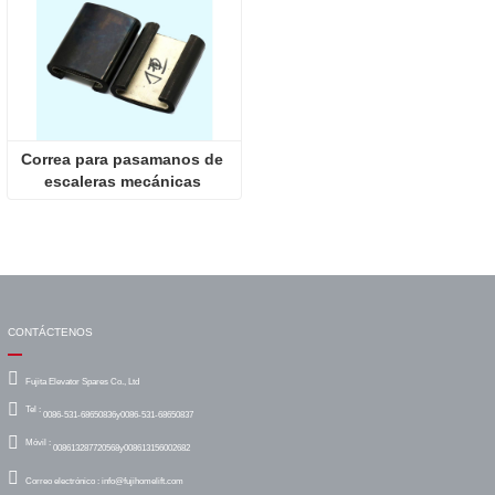
Correa para pasamanos de 
escaleras mecánicas 
Mitsubishi tipo J
CONTÁCTENOS
Fujita Elevator Spares Co., Ltd
Tel :
0086-531-68650836y0086-531-68650837
Móvil :
008613287720568y008613156002682
Correo electrónico :
info@fujihomelift.com