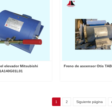
ta ahora
Contacta ahora
el elevador Mitsubishi 
Freno de ascensor Otis TA
1A140G01L01
Freno del elevador Mitsubishi P101041A140G01L01
ta ahora
Contacta ahora
1
2
Siguiente página