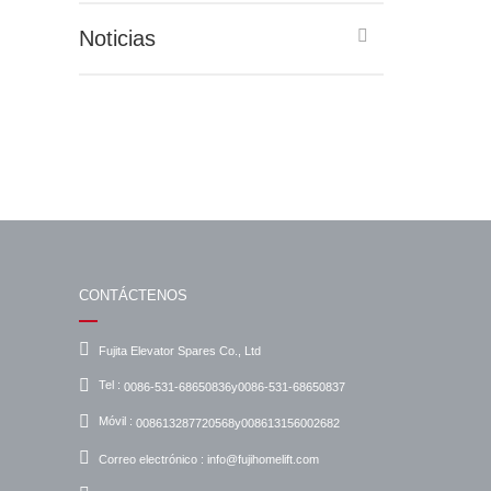
Noticias
CONTÁCTENOS
Fujita Elevator Spares Co., Ltd
Tel :
0086-531-68650836y0086-531-68650837
Móvil :
008613287720568y008613156002682
Correo electrónico :
info@fujihomelift.com