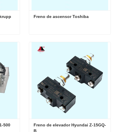
krupp 
Freno de ascensor Toshiba
Freno de ascensor Thyssenkrupp DMB
Freno de ascensor Toshiba
Contacta ahora
1-500
Freno de elevador Hyundai Z-15GQ-
B