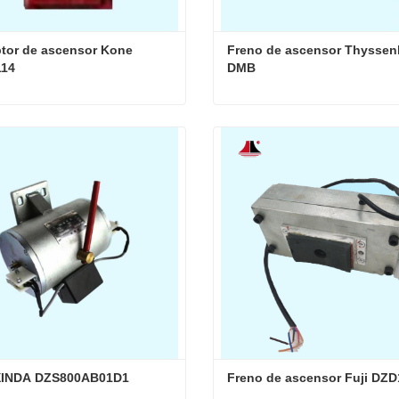
ptor de ascensor Kone 
Freno de ascensor Thyssen
14
DMB
Interruptor de ascensor Kone KM275114
ta ahora
Contacta ahora
XINDA DZS800AB01D1
Freno de ascensor Fuji DZD