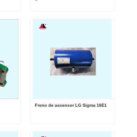
D1-500
Freno de elevador Hyundai Z-15GQ-B
Contacta ahora
Freno de ascensor LG Sigma 16E1
Freno de elevador Kone KM710216G03
Freno de ascensor LG Sigma 16E1