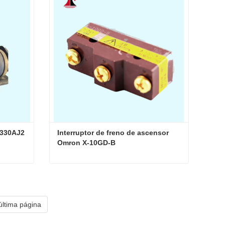
Contacta ahora
B330AJ2
Interruptor de freno de ascensor 
Omron X-10GD-B
Freno de ascensor Otis TAB330AJ2
Interruptor de freno de ascensor Omron X-10GD-B
Contacta ahora
última página