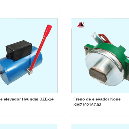
XINDA DZS800AB01D1
Freno de ascensor Fuji DZ
ta ahora
Contacta ahora
e elevador Hyundai DZE-14
Freno de elevador Kone 
KM710216G03
Freno de elevador Hyundai DZE-14