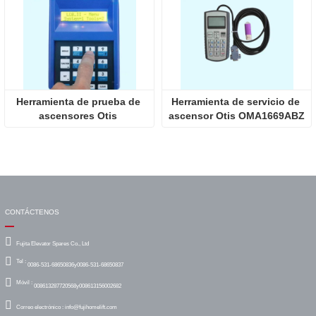
Herramienta de prueba de 
Herramienta de servicio de 
ascensores Otis 
ascensor Otis OMA1669ABZ
GAA21750AK3
CONTÁCTENOS
Fujita Elevator Spares Co., Ltd
Tel :
0086-531-68650836y0086-531-68650837
Móvil :
008613287720568y008613156002682
Correo electrónico :
info@fujihomelift.com