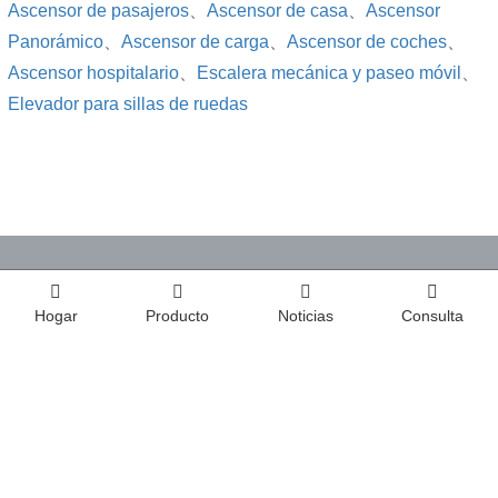
Ascensor de pasajeros
、
Ascensor de casa
、
Ascensor
Panorámico
、
Ascensor de carga
、
Ascensor de coches
、
Ascensor hospitalario
、
Escalera mecánica y paseo móvil
、
Elevador para sillas de ruedas
CONTÁCTENOS
Hogar
Producto
Noticias
Consulta
Fujita Elevator Spares Co., Ltd
Tel :
0086-531-68650836y0086-531-68650837
Móvil :
008613287720568y008613156002682
Correo electrónico :
info@fujihomelift.com
Agregar :
FL 13, Edificio Fuji, Shuntai Plaza, Zona de Hi-Tech, Jinan, Shandong, China