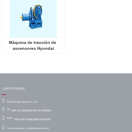
Máquina de tracción de 
ascensores Hyundai
CONTÁCTENOS
Fujita Elevator Spares Co., Ltd
Tel :
0086-531-68650836y0086-531-68650837
Móvil :
008613287720568y008613156002682
Correo electrónico :
info@fujihomelift.com