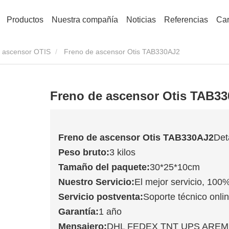
Productos
Nuestra compañía
Noticias
Referencias
Car
 ascensor OTIS
Freno de ascensor Otis TAB330AJ2
Freno de ascensor Otis TAB3
Freno de ascensor Otis TAB330AJ2
Det
Peso bruto:
3 kilos
Tamaño del paquete:
30*25*10cm
Nuestro Servicio:
El mejor servicio, 100%
Servicio postventa:
Soporte técnico onlin
Garantía:
1 año
Mensajero:
DHL FEDEX TNT UPS ARE