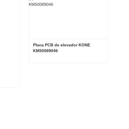
Placa PCB de elevador KONE 
KM50089046
Placa PCB de elevador KONE KM50089046
Contacta ahora