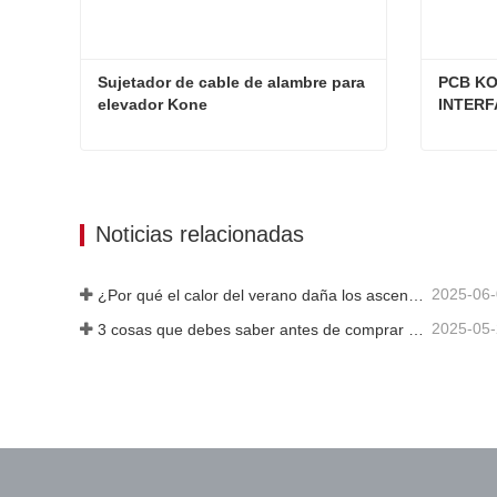
Sujetador de cable de alambre para 
PCB KO
elevador Kone
INTERF
Sujetador de cable de alambre para elevador Kone
Contacta ahora
Cont
Noticias relacionadas
2025-06
¿Por qué el calor del verano daña los ascensores?
2025-05
3 cosas que debes saber antes de comprar un ascensor