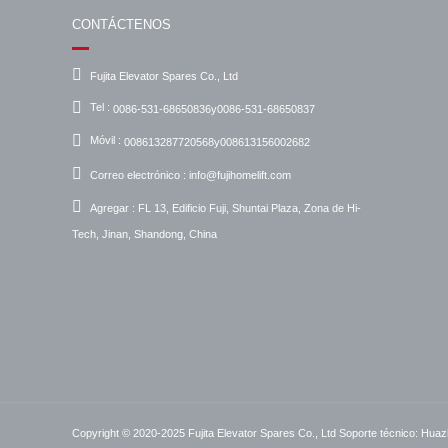
CONTÁCTENOS
Fujita Elevator Spares Co., Ltd
Tel :
0086-531-68650836y0086-531-68650837
Móvil :
008613287720568y008613156002682
Correo electrónico :
info@fujihomelift.com
Agregar :
FL 13, Edificio Fuji, Shuntai Plaza, Zona de Hi-
Tech, Jinan, Shandong, China
Copyright © 2020-2025 Fujita Elevator Spares Co., Ltd
Soporte técnico: Huaz