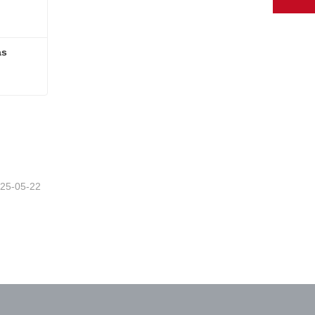
s 
Placa de peine para escaleras mecánicas
25-05-22