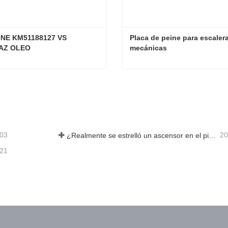
NE KM51188127 VS 
Placa de peine para escalera
AZ OLEO
mecánicas
PCB KONE KM51188127 VS INTERFAZ OLEO
acta ahora
Contacta ahora
-03
20
¿Realmente se estrelló un ascensor en el piso 40?
-21