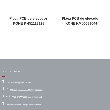
Placa PCB de elevador 
Placa PCB de elevador 
KONE KM51113128
KONE KM50089046
CONTÁCTENOS
Fujita Elevator Spares Co., Ltd
Tel :
0086-531-68650836y0086-531-68650837
Móvil :
008613287720568y008613156002682
Correo electrónico :
info@fujihomelift.com