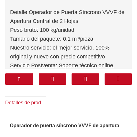
Detalle Operador de Puerta Síncrono VVVF de
Apertura Central de 2 Hojas
Peso bruto: 100 kg/unidad
Tamaño del paquete: 0,1 m³/pieza
Nuestro servicio: el mejor servicio, 100%
original y nuevo con precio competitivo
Servicio Postventa: Soporte técnico online,
repuestos gratuitos, devoluciones, otros
Garantía: 1 año
Mensajería: DHL FEDEX TNT UPS AREMEX
Puerta a puerta (línea profesional, impuestos
Detalles de producto
incluidos): Corea, Sur de Asia, Medio Oriente
(KSA, UAE, Qatar, etc), Sudamérica, Chile,
Operador de puerta síncrono VVVF de apertura
México.