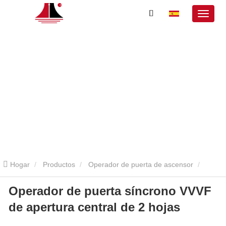
Hogar
Productos
Operador de puerta de ascensor
Operador de puerta síncrono VVVF
Operador de puerta síncrono VVVF de apertura central de 2 hojas
de apertura central de 2 hojas