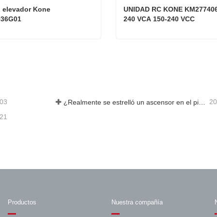
 elevador Kone 
UNIDAD RC KONE KM277406,
936G01
240 VCA 150-240 VCC
PCB del elevador Kone KM581936G01
acta ahora
Contacta ahora
-03
20
¿Realmente se estrelló un ascensor en el piso 40?
-21
Productos
Nuestra compañía