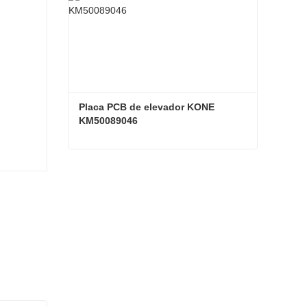
Placa PCB de elevador KONE 
KM50089046
Placa PCB de elevador KONE KM50089046
Contacta ahora