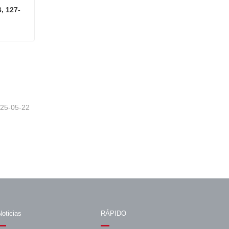
 127-
UNIDAD RC KONE KM277406, 127-240 VCA 150-240 VCC
25-05-22
Noticias
RÁPIDO