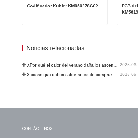
Codificador Kubler KM950278G02
PCB del
KM581
Codificador Kubler KM950278G02
Contacta ahora
Cont
Noticias relacionadas
2025-06
¿Por qué el calor del verano daña los ascensores?
2025-05
3 cosas que debes saber antes de comprar un ascensor
CONTÁCTENOS