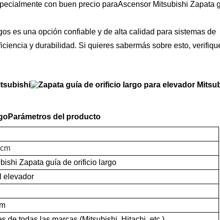
specialmente con buen precio para
Ascensor Mitsubishi Zapata 
rgos es una opción confiable y de alta calidad para sistemas de
iciencia y durabilidad. Si quieres saber
más sobre esto, verifiqu
rgo
Parámetros del producto
0cm
ishi Zapata guía de orificio largo
l elevador
am
 de todas las marcas (Mitsubishi, Hitachi, etc.)