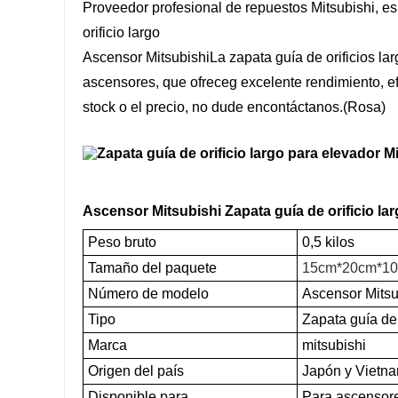
Proveedor profesional de repuestos Mitsubishi, e
orificio largo
Ascensor Mitsubishi
La zapata guía de orificios la
ascensores, que ofrece
g excelente rendimiento, ef
stock o el precio, no dude en
contáctanos
.(Rosa)
Ascensor Mitsubishi Zapata guía de orificio la
Peso bruto
0,5 kilos
Tamaño del paquete
15cm*20cm*1
Número de modelo
Ascensor Mitsub
Tipo
Zapata guía de
Marca
mitsubishi
Origen del país
Japón y Vietn
Disponible para
Para ascensores