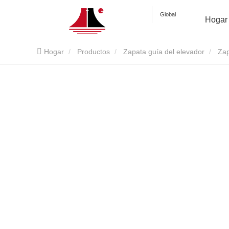
Global
Hogar
Hogar
Productos
Zapata guía del elevador
Zap