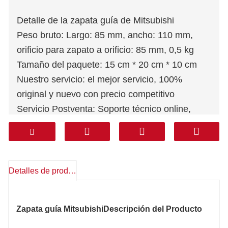
Detalle de la zapata guía de Mitsubishi
Peso bruto: Largo: 85 mm, ancho: 110 mm,
orificio para zapato a orificio: 85 mm, 0,5 kg
Tamaño del paquete: 15 cm * 20 cm * 10 cm
Nuestro servicio: el mejor servicio, 100%
original y nuevo con precio competitivo
Servicio Postventa: Soporte técnico online,
repuestos gratuitos, devoluciones, otros
Garantía: 1 año
Mensajería: DHL FEDEX TNT UPS AREMEX
Puerta a puerta (línea profesional, impuestos
Detalles de producto
incluidos): Corea, Sur de Asia, Medio Oriente
(KSA, UAE, Qatar, etc), Sudamérica, Chile,
Zapata guía Mitsubishi
Descripción del Producto
México.