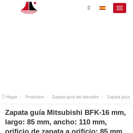
Hogar
Productos
Zapata guía del elevador
Zapata guía
Zapata guía Mitsubishi BFK-16 mm,
Mitsubishi BFK-16 mm, largo: 85 mm, ancho: 110 mm, orificio de
largo: 85 mm, ancho: 110 mm,
zapata a orificio: 85 mm
orificio de zapata a orificio: 85 mm