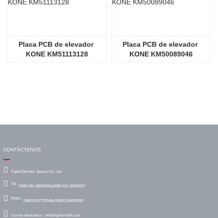
Placa PCB de elevador 
Placa PCB de elevador 
KONE KM51113128
KONE KM50089046
CONTÁCTENOS
Fujita Elevator Spares Co., Ltd
Tel :
0086-531-68650836y0086-531-68650837
Móvil :
008613287720568y008613156002682
Correo electrónico :
info@fujihomelift.com