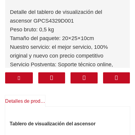
Detalle del tablero de visualización del
ascensor GPCS4329D001
Peso bruto: 0,5 kg
Tamaño del paquete: 20×25×10cm
Nuestro servicio: el mejor servicio, 100%
original y nuevo con precio competitivo
Servicio Postventa: Soporte técnico online,
repuestos gratuitos, devoluciones, otros
Garantía: 1 año
Mensajería: DHL FEDEX TNT UPS AREMEX
Puerta a Puerta (línea profesional, impuestos
Detalles de producto
incluidos): Corea, Sur de Asia, Medio Oriente
(KSA, UAE, Qatar, etc), Sudamérica, Chile,
Tablero de visualización del ascensor
México.