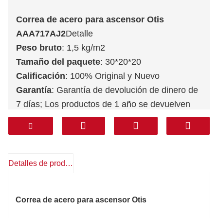
Correa de acero para ascensor Otis
AAA717AJ2
Detalle
Peso bruto
: 1,5 kg/m2
Tamaño del paquete
: 30*20*20
Calificación
: 100% Original y Nuevo
Garantía
: Garantía de devolución de dinero de
7 días; Los productos de 1 año se devuelven
gratuitamente
Servicio postventa
: Soporte técnico,
repuestos gratis, devoluciones, otros
Transporte
: DHL FEDEX TNT UPS AREMEX
Detalles de producto
Puerta a Puerta (línea profesional IVA
incluido)
: Corea, Sur de Asia, Medio Oriente
Correa de acero para ascensor Otis
(KSA, Emiratos Árabes Unidos, Qatar, etc.),
Sudamérica, Chile, México.