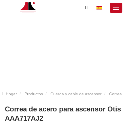
Hogar
Productos
Cuerda y cable de ascensor
Correa
Correa de acero para ascensor Otis
de acero para ascensor
Correa de acero para ascensor Otis
AAA717AJ2
AAA717AJ2