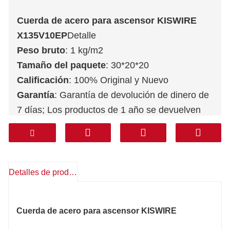
Cuerda de acero para ascensor KISWIRE
X135V10EP
Detalle
Peso bruto
: 1 kg/m2
Tamaño del paquete
: 30*20*20
Calificación
: 100% Original y Nuevo
Garantía
: Garantía de devolución de dinero de
7 días; Los productos de 1 año se devuelven
gratuitamente
Servicio postventa
: Soporte técnico,
repuestos gratis, devoluciones, otros
Transporte
: DHL FEDEX TNT UPS AREMEX
Detalles de producto
Puerta a Puerta (línea profesional IVA
incluido)
: Corea, Sur de Asia, Medio Oriente
Cuerda de acero para ascensor KISWIRE
(KSA, Emiratos Árabes Unidos, Qatar, etc.),
Sudamérica, Chile, México.