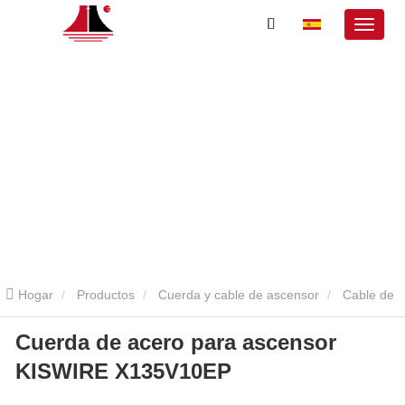
Hogar
Productos
Cuerda y cable de ascensor
Cable de
Cuerda de acero para ascensor
acero para ascensor
Cuerda de acero para ascensor KISWIRE
KISWIRE X135V10EP
X135V10EP