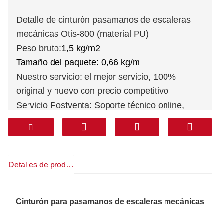
Detalle de cinturón pasamanos de escaleras
mecánicas Otis-800 (material PU)
Peso bruto:
1,5 kg/m2
Tamaño del paquete: 0,66 kg/m
Nuestro servicio: el mejor servicio, 100%
original y nuevo con precio competitivo
Servicio Postventa: Soporte técnico online,
repuestos gratuitos, devoluciones, otros
Garantía: 1 año
Mensajería: DHL FEDEX TNT UPS AREMEX
Puerta a puerta (línea profesional, impuestos
Detalles de producto
incluidos): Corea, Sur de Asia, Medio Oriente
(KSA, UAE, Qatar, etc), Sudamérica, Chile,
Cinturón para pasamanos de escaleras mecánicas
México.