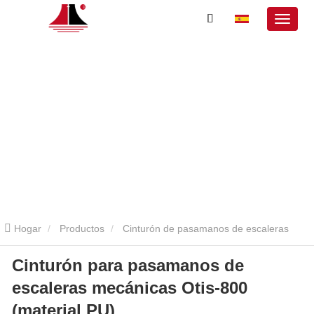
Hogar
Productos
Cinturón de pasamanos de escaleras
Cinturón para pasamanos de
mecánicas
Cinturón para pasamanos de escaleras mecánicas
escaleras mecánicas Otis-800
Otis-800 (material PU)
(material PU)