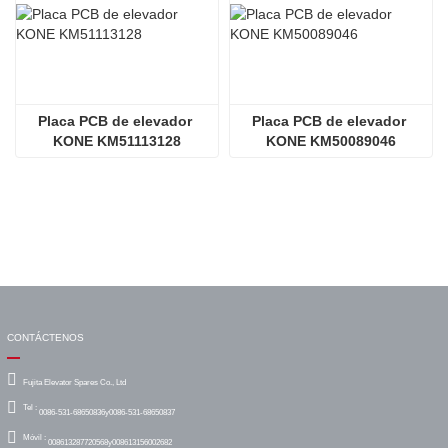
Placa PCB de elevador 
Placa PCB de elevador 
KONE KM51113128
KONE KM50089046
CONTÁCTENOS
Fujita Elevator Spares Co., Ltd
Tel :
0086-531-68650836y0086-531-68650837
Móvil :
008613287720568y008613156002682