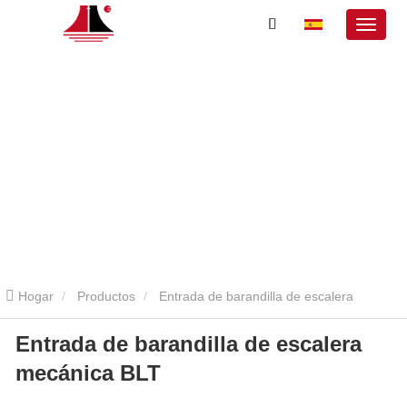
Hogar
Productos
Entrada de barandilla de escalera
Entrada de barandilla de escalera
mecánica
Entrada de barandilla de escalera mecánica BLT
mecánica BLT