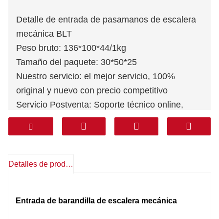
Detalle de entrada de pasamanos de escalera
mecánica BLT
Peso bruto: 136*100*44/1kg
Tamaño del paquete: 30*50*25
Nuestro servicio: el mejor servicio, 100%
original y nuevo con precio competitivo
Servicio Postventa: Soporte técnico online,
repuestos gratuitos, devoluciones, otros
Garantía: 1 año
Mensajería: DHL FEDEX TNT UPS AREMEX
Puerta a Puerta (línea profesional, impuestos
Detalles de producto
incluidos): Corea, Sur de Asia, Medio Oriente
(KSA, UAE, Qatar, etc), Sudamérica, Chile,
Entrada de barandilla de escalera mecánica
México.