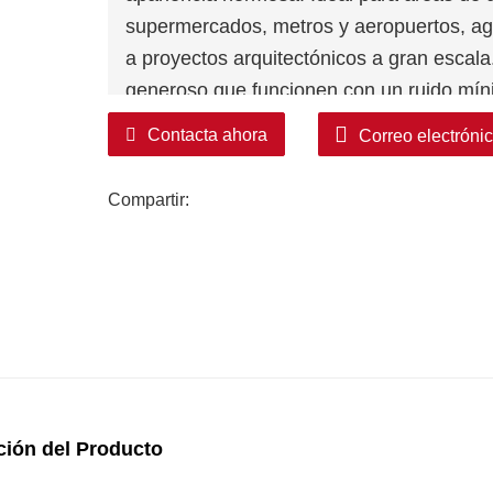
supermercados, metros y aeropuertos, ag
a proyectos arquitectónicos a gran escala
generoso que funcionen con un ruido míni
que la armadura está fabricada con acero
Contacta ahora
Correo electróni
único que garantiza una alta resistencia y 
Resumen de caminata en movimiento
Compartir:
El Fujita Moving walk es una solución mu
experiencia de compra a un nuevo nivel d
popularidad duradera y su diseño y calida
elección perfecta para abordar los desafí
pasajeros y las caminatas de larga dista
de necesidades, incluidos carritos de equi
compras. carros y vehículos para discapa
facilidad de uso incomparables, el
fujita
Mov
ción del Producto
experiencia general de compras y excurs