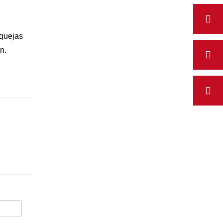
 quejas
n.