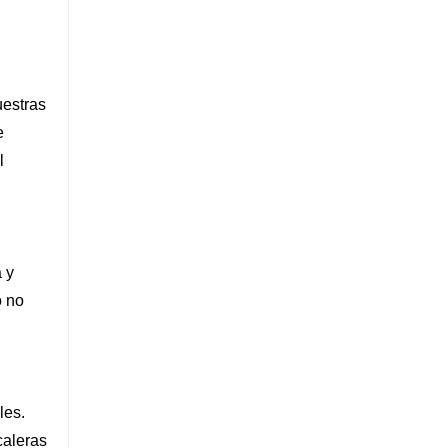
uestras
e
l
 y
o no
les.
caleras