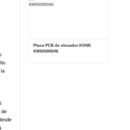
Placa PCB de elevador KONE 
KM50089046
n
llo
Placa PCB de elevador KONE KM50089046
 la
Contacta ahora
l
s de
 desde
á