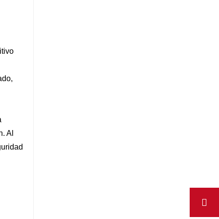
tivo
ado,
a
. Al
guridad