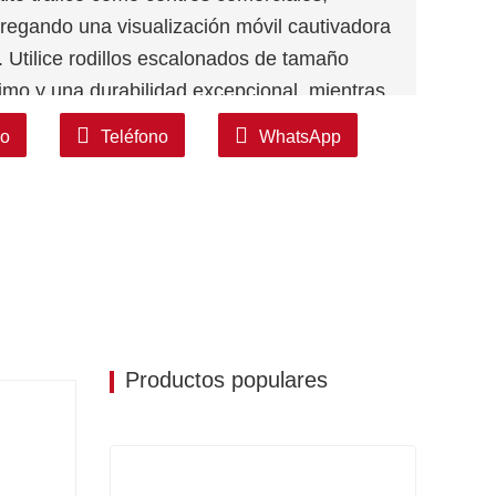
regando una visualización móvil cautivadora
. Utilice rodillos escalonados de tamaño
mo y una durabilidad excepcional, mientras
 de primera calidad y presenta un diseño
co
Teléfono
WhatsApp
resistencia a la corrosión.
y buscada que eleva sin esfuerzo la
e comodidad y eficiencia. Con su
d superiores, esta solución innovadora es la
os que plantean los grandes flujos de
ncia, además de satisfacer una amplia gama
Productos populares
paje, cochecitos de bebé, carritos de
citados. Al proporcionar comodidad y
ing Walk es la solución ideal para mejorar la
iones.