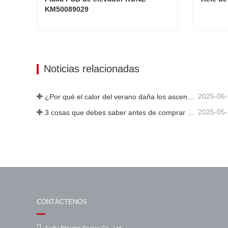
KM50089029
Placa PCB de elevador KONE KM50089029
Contacta ahora
Cont
Noticias relacionadas
2025-06
¿Por qué el calor del verano daña los ascensores?
2025-05
3 cosas que debes saber antes de comprar un ascensor
CONTÁCTENOS
Fujita Elevator Spares Co., Ltd