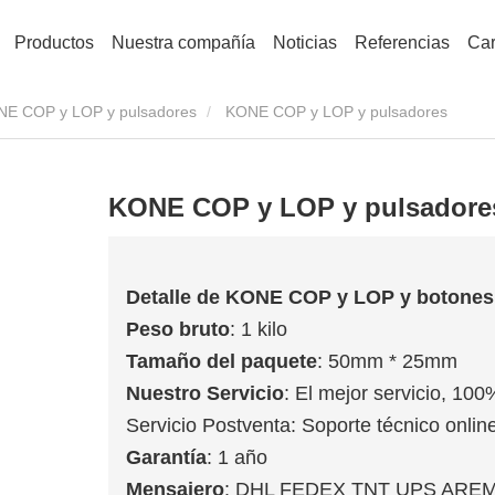
Productos
Nuestra compañía
Noticias
Referencias
Car
E COP y LOP y pulsadores
KONE COP y LOP y pulsadores
KONE COP y LOP y pulsadore
Detalle de KONE COP y LOP y botones
Peso bruto
: 1 kilo
Tamaño del paquete
: 50mm * 25mm
Nuestro Servicio
: El mejor servicio, 100
Servicio Postventa: Soporte técnico online
Garantía
: 1 año
Mensajero
: DHL FEDEX TNT UPS ARE