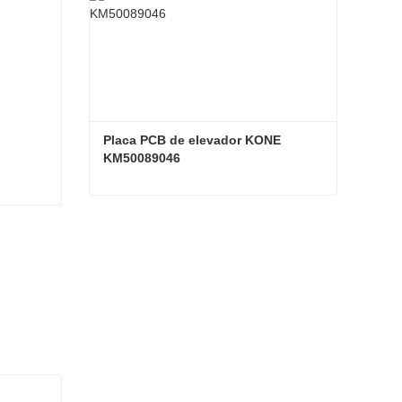
Placa PCB de elevador KONE 
KM50089046
Placa PCB de elevador KONE KM50089046
Contacta ahora