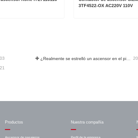
3TF4522-OX AC220V 110V
Relé de ascensor Kone ITE7115118
acta ahora
Contacta ahora
-03
20
¿Realmente se estrelló un ascensor en el piso 40?
-21
Productos
Nuestra compañía
Ascensor de pasajeros
Perfil de la empresa