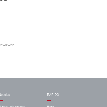
Contactor de ascensor SIEMENS 3TF4522-OX AC220V 110V
25-05-22
Noticias
RÁPIDO
Noticias de la empresa
Hogar