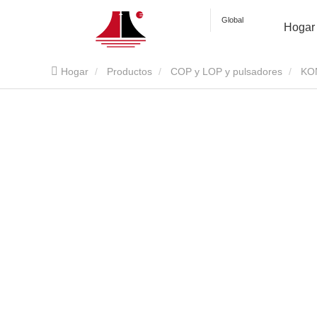
Global
Hogar
Hogar
Productos
COP y LOP y pulsadores
KON