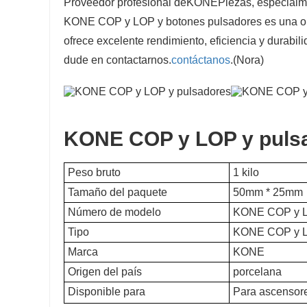
Proveedor profesional de
KONE
Piezas, especial
KONE COP y LOP y botones pulsadores es una opci
ofrece excelente rendimiento, eficiencia y durabili
dude en contactarnos.
contáctanos
.(Nora)
KONE COP y LOP y puls
Peso bruto
1 kilo
Tamaño del paquete
50mm * 25mm
Número de modelo
KONE COP y L
Tipo
KONE COP y L
Marca
KONE
Origen del país
porcelana
Disponible para
Para ascensore