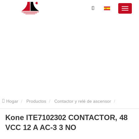
Hogar
Productos
Contactor y relé de ascensor
Kone ITE7102302 CONTACTOR, 48
Contactor y relé de ascensor KONE
Kone ITE7102302 Contactor,
VCC 12 A AC-3 3 NO
48 VCC 12 A AC-3 3 No