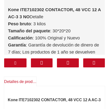
Kone ITE7102302 CONTACTOR, 48 VCC 12 A
AC-3 3 NO
Detalle
Peso bruto
: 3 kilos
Tamaño del paquete
: 30*20*20
Calificación
: 100% Original y Nuevo
Garantía
: Garantía de devolución de dinero de
7 días; Los productos de 1 año se devuelven
gratuitamente
Servicio postventa
: Soporte técnico,
repuestos gratis, devoluciones, otros
Transporte
: DHL FEDEX TNT UPS AREMEX
Detalles de producto
Puerta a Puerta (línea profesional IVA
incluido)
: Corea, Sur de Asia, Medio Oriente
Kone ITE7102302 CONTACTOR, 48 VCC 12 A AC-3
(KSA, Emiratos Árabes Unidos, Qatar, etc.),
Sudamérica, Chile, México.