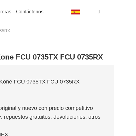
reras
Contáctenos
735RX
r Kone FCU 0735TX FCU 0735RX
ador Kone FCU 0735TX FCU 0735RX
original y nuevo con precio competitivo
, repuestos gratuitos, devoluciones, otros
MEX