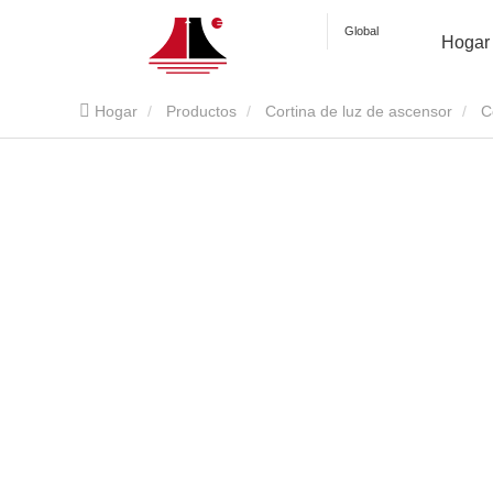
Global
Hogar
Hogar
Productos
Cortina de luz de ascensor
C