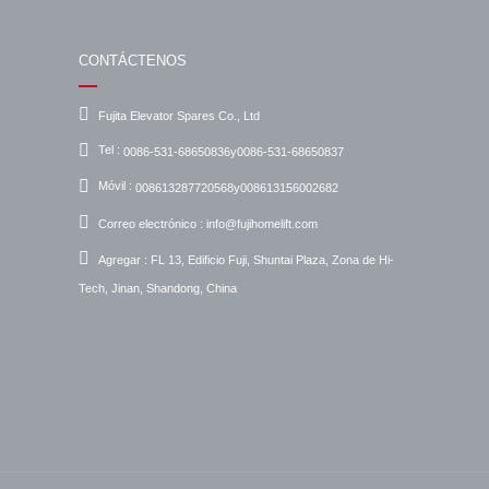
CONTÁCTENOS
Fujita Elevator Spares Co., Ltd
Tel :
0086-531-68650836y0086-531-68650837
Móvil :
008613287720568y008613156002682
Correo electrónico :
info@fujihomelift.com
Agregar :
FL 13, Edificio Fuji, Shuntai Plaza, Zona de Hi-
Tech, Jinan, Shandong, China