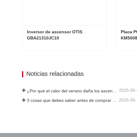
Inversor de ascensor OTIS 
Placa P
GBA21310JC10
KM5008
Inversor de ascensor OTIS GBA21310JC10
Contacta ahora
Cont
Noticias relacionadas
2025-06
¿Por qué el calor del verano daña los ascensores?
2025-05
3 cosas que debes saber antes de comprar un ascensor