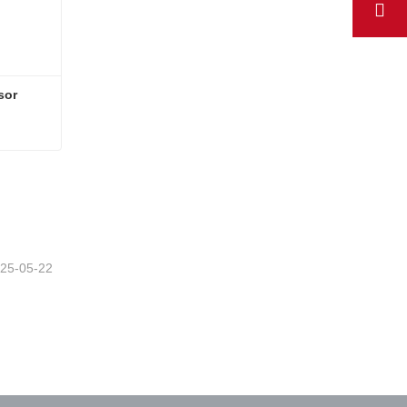
or 
Puertas de rellano de ascensor Kone E120
25-05-22