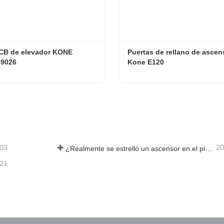
CB de elevador KONE 
Puertas de rellano de ascens
9026
Kone E120
Placa PCB de elevador KONE KM50089026
acta ahora
Contacta ahora
-03
20
¿Realmente se estrelló un ascensor en el piso 40?
-21