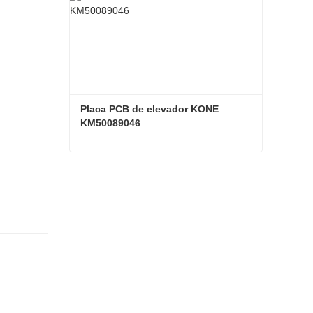
Placa PCB de elevador KONE 
KM50089046
Placa PCB de elevador KONE KM50089046
Contacta ahora