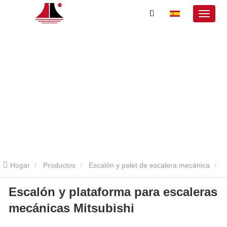
Hogar
Productos
Escalón y palet de escalera mecánica
Escalón y plataforma para escaleras
Passom del sacerdote del sacerdote
Escalón y plataforma para
mecánicas Mitsubishi
escaleras mecánicas Mitsubishi