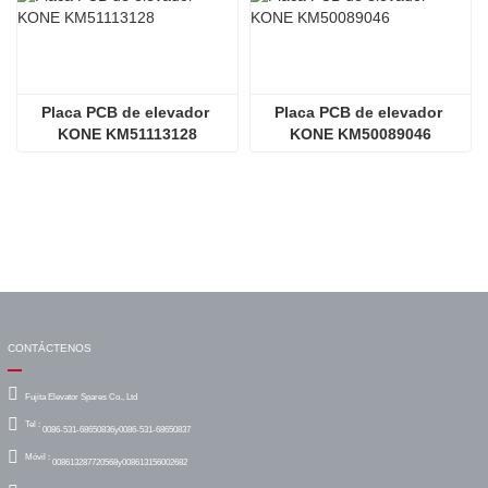
Placa PCB de elevador 
Placa PCB de elevador 
KONE KM51113128
KONE KM50089046
CONTÁCTENOS
Fujita Elevator Spares Co., Ltd
Tel :
0086-531-68650836y0086-531-68650837
Móvil :
008613287720568y008613156002682