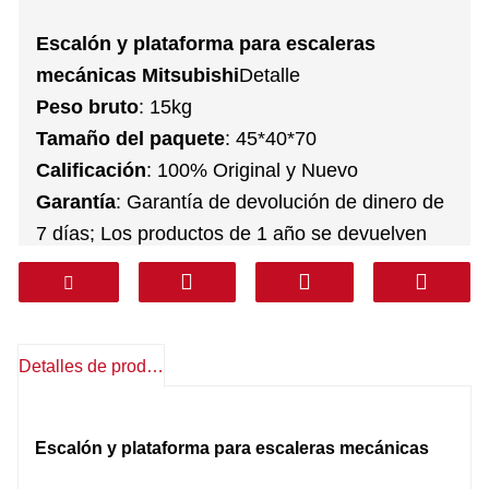
Escalón y plataforma para escaleras
mecánicas Mitsubishi
Detalle
Peso bruto
: 15kg
Tamaño del paquete
: 45*40*70
Calificación
: 100% Original y Nuevo
Garantía
: Garantía de devolución de dinero de
7 días; Los productos de 1 año se devuelven
gratuitamente
Servicio postventa
: Soporte técnico,
repuestos gratis, devoluciones, otros
Transporte
: DHL FEDEX TNT UPS AREMEX
Detalles de producto
Puerta a Puerta (línea profesional IVA
incluido)
: Corea, Sur de Asia, Medio Oriente
Escalón y plataforma para escaleras mecánicas
(KSA, Emiratos Árabes Unidos, Qatar, etc.),
Sudamérica, Chile, México.