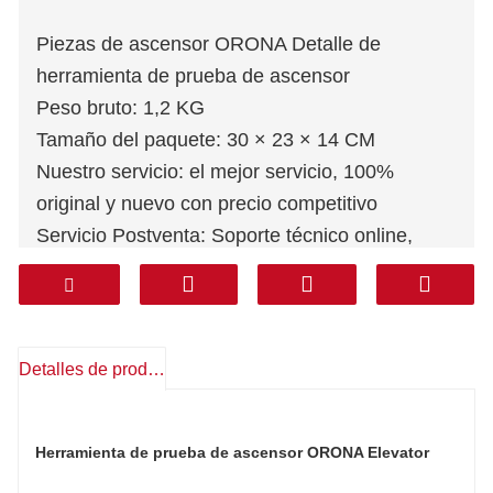
Piezas de ascensor ORONA Detalle de
herramienta de prueba de ascensor
Peso bruto: 1,2 KG
Tamaño del paquete: 30 × 23 × 14 CM
Nuestro servicio: el mejor servicio, 100%
original y nuevo con precio competitivo
Servicio Postventa: Soporte técnico online,
repuestos gratuitos, devoluciones, otros
Garantía: 1 año
Mensajería: DHL FEDEX TNT UPS AREMEX
Puerta a puerta (línea profesional, impuestos
Detalles de producto
incluidos): Corea, Sur de Asia, Medio Oriente
(KSA, UAE, Qatar, etc), Sudamérica, Chile,
Herramienta de prueba de ascensor ORONA Elevator
México.