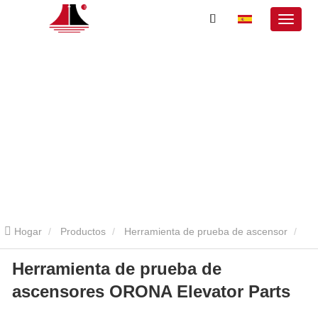
Hogar
Productos
Herramienta de prueba de ascensor
Herramienta de prueba de
Herramienta de servicio de ascensor Orona
Herramienta de
ascensores ORONA Elevator Parts
prueba de ascensores ORONA Elevator Parts