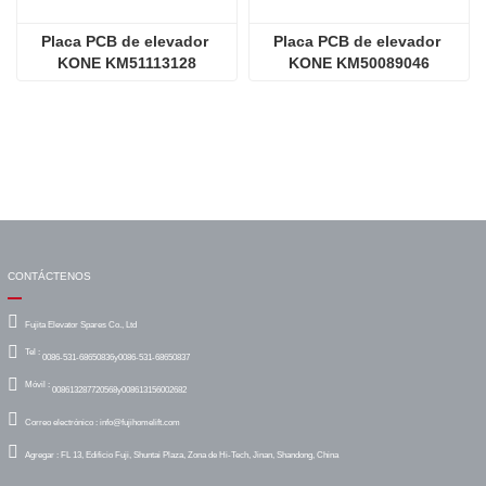
Placa PCB de elevador 
Placa PCB de elevador 
KONE KM51113128
KONE KM50089046
CONTÁCTENOS
Fujita Elevator Spares Co., Ltd
Tel :
0086-531-68650836y0086-531-68650837
Móvil :
008613287720568y008613156002682
Correo electrónico :
info@fujihomelift.com
Agregar :
FL 13, Edificio Fuji, Shuntai Plaza, Zona de Hi-Tech, Jinan, Shandong, China