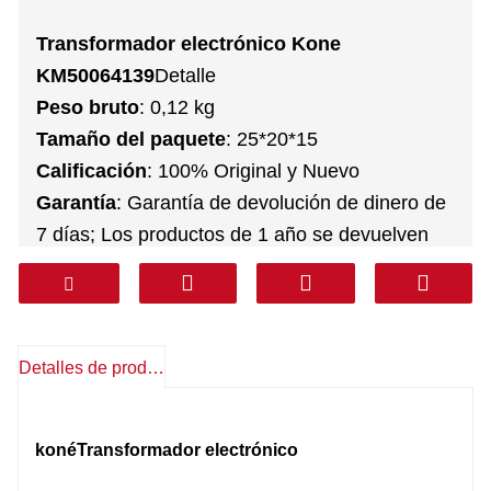
Transformador electrónico Kone
KM50064139
Detalle
Peso bruto
: 0,12 kg
Tamaño del paquete
: 25*20*15
Calificación
: 100% Original y Nuevo
Garantía
: Garantía de devolución de dinero de
7 días; Los productos de 1 año se devuelven
gratuitamente
Servicio postventa
: Soporte técnico,
repuestos gratis, devoluciones, otros
Transporte
: DHL FEDEX TNT UPS AREMEX
Detalles de producto
Puerta a Puerta (línea profesional IVA
incluido)
: Corea, Sur de Asia, Medio Oriente
koné
Transformador electrónico
(KSA, Emiratos Árabes Unidos, Qatar, etc.),
Sudamérica, Chile, México.