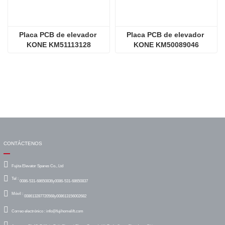
Placa PCB de elevador 
Placa PCB de elevador 
KONE KM51113128
KONE KM50089046
CONTÁCTENOS
Fujita Elevator Spares Co., Ltd
Tel :
0086-531-68650836y0086-531-68650837
Móvil :
008613287720568y008613156002682
Correo electrónico :
info@fujihomelift.com