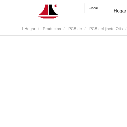
Global
Hogar
Hogar
Productos
PCB de
PCB del jinete Otis