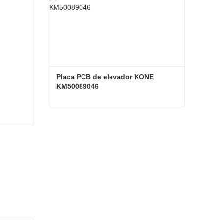
Placa PCB de elevador KONE 
KM50089046
Placa PCB de elevador KONE KM50089046
Contacta ahora