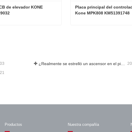
CB de elevador KONE 
Placa principal del controlad
9032
Kone MPK808 KM51391748
Placa PCB de elevador KONE KM50089032
acta ahora
Contacta ahora
-03
20
¿Realmente se estrelló un ascensor en el piso 40?
-21
Productos
Nuestra compañía