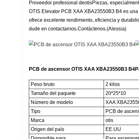
Proveedor profesional de
otis
Piezas, especialmen
OTIS Elevator PCB XAA XBA23550B3 B4 es una opc
ofrece excelente rendimiento, eficiencia y durabili
dude en contactarnos.
Contáctenos
.(Alessia)
PCB de ascensor OTIS XAA XBA23550B3 B4
P
Peso bruto
2 kilos
Tamaño del paquete
20*25*10
Número de modelo
XAA XBA2355
Tipo
PCB de ascens
Marca
otis
Origen del país
EE.UU
Disponible para
Para ascensores