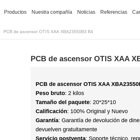
Productos
Nuestra compañía
Noticias
Referencias
Car
PCB de ascensor OTIS XAA XBA23550B3 B4
PCB de ascensor OTIS XAA X
PCB de ascensor OTIS XAA XBA23550
Peso bruto
: 2 kilos
Tamaño del paquete
: 20*25*10
Calificación
: 100% Original y Nuevo
Garantía
: Garantía de devolución de dine
devuelven gratuitamente
Servicio postventa
: Soporte técnico, rep