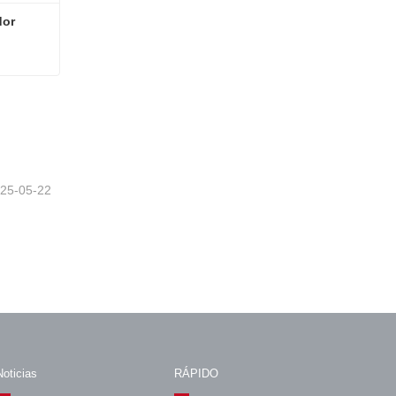
or 
Placa principal del controlador Kone MPK808 KM51391748
25-05-22
Noticias
RÁPIDO