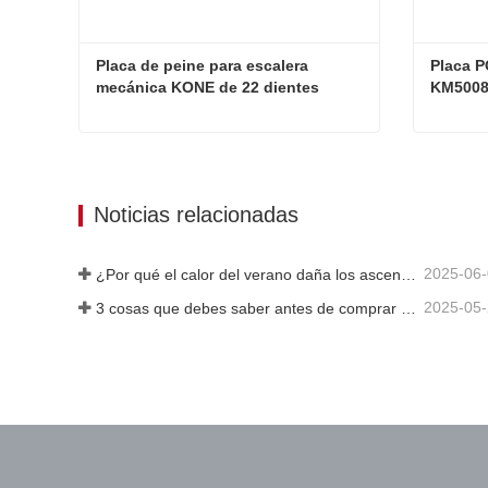
Placa de peine para escalera 
Placa P
mecánica KONE de 22 dientes 
KM5008
5130669D10
Placa de peine para escalera mecánica KONE de 22 dientes 5130669D10
Contacta ahora
Cont
Noticias relacionadas
2025-06
¿Por qué el calor del verano daña los ascensores?
2025-05
3 cosas que debes saber antes de comprar un ascensor