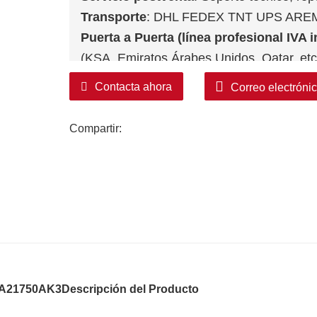
Transporte
: DHL FEDEX TNT UPS ARE
Puerta a Puerta (línea profesional IVA i
(KSA, Emiratos Árabes Unidos, Qatar, etc
Contacta ahora
Correo electróni
Compartir:
GAA21750AK3
Descripción del Producto