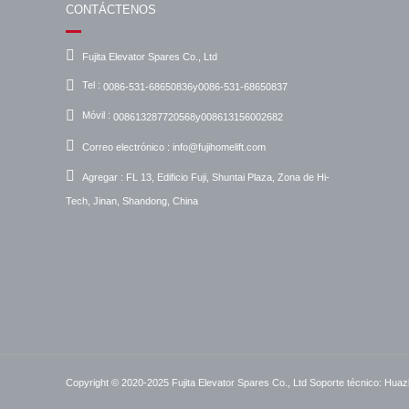
CONTÁCTENOS
Fujita Elevator Spares Co., Ltd
Tel :
0086-531-68650836y0086-531-68650837
Móvil :
008613287720568y008613156002682
Correo electrónico :
info@fujihomelift.com
Agregar :
FL 13, Edificio Fuji, Shuntai Plaza, Zona de Hi-
Tech, Jinan, Shandong, China
Copyright © 2020-2025 Fujita Elevator Spares Co., Ltd
Soporte técnico: Huaz