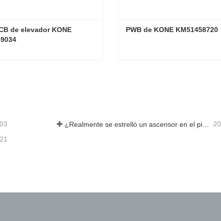
CB de elevador KONE 
PWB de KONE KM51458720
9034
Placa PCB de elevador KONE KM50089034
PWB de KONE KM514587
acta ahora
Contacta ahora
-03
20
¿Realmente se estrelló un ascensor en el piso 40?
-21