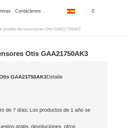
reras
Contáctenos
de prueba de ascensores Otis GAA21750AK3
censores Otis GAA21750AK3
s Otis GAA21750AK3
Detalle
ro de 7 días; Los productos de 1 año se
uestos gratis, devoluciones, otros