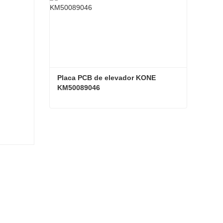
Placa PCB de elevador KONE 
KM50089046
Placa PCB de elevador KONE KM50089046
Contacta ahora