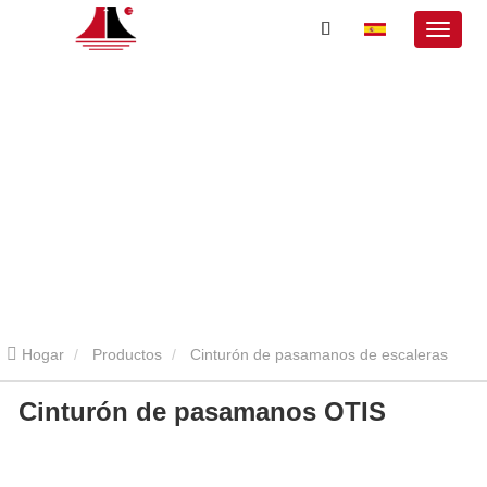
Hogar
Productos
Cinturón de pasamanos de escaleras
Cinturón de pasamanos OTIS
mecánicas
Cinturón de pasamanos OTIS
Cinturón de
pasamanos OTIS