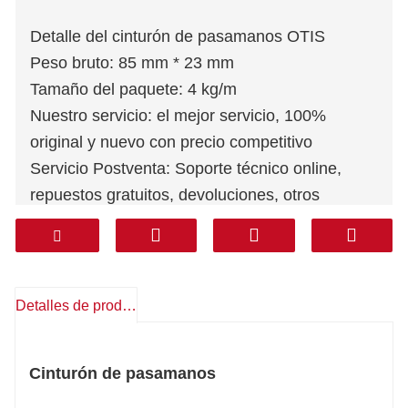
Detalle del cinturón de pasamanos OTIS
Peso bruto: 85 mm * 23 mm
Tamaño del paquete: 4 kg/m
Nuestro servicio: el mejor servicio, 100%
original y nuevo con precio competitivo
Servicio Postventa: Soporte técnico online,
repuestos gratuitos, devoluciones, otros
Garantía: 1 año
Mensajería: DHL FEDEX TNT UPS AREMEX
Puerta a puerta (línea profesional, impuestos
incluidos): Corea, Sur de Asia, Medio Oriente
Detalles de producto
(KSA, UAE, Qatar, etc), Sudamérica, Chile,
México.
Cinturón de pasamanos