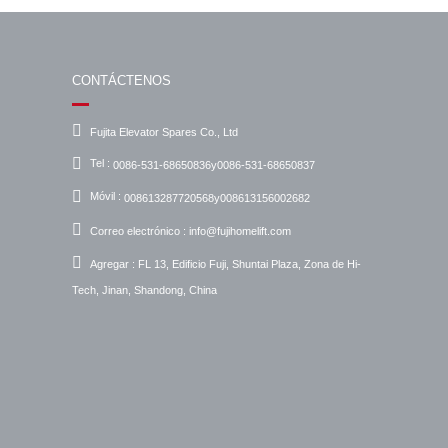
CONTÁCTENOS
Fujita Elevator Spares Co., Ltd
Tel :
0086-531-68650836y0086-531-68650837
Móvil :
008613287720568y008613156002682
Correo electrónico :
info@fujihomelift.com
Agregar :
FL 13, Edificio Fuji, Shuntai Plaza, Zona de Hi-
Tech, Jinan, Shandong, China