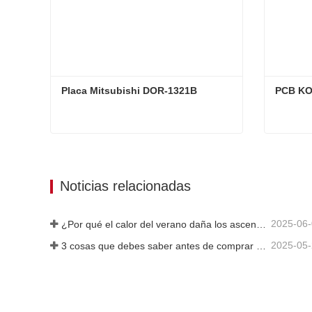
Placa Mitsubishi DOR-1321B
PCB KO
Placa Mitsubishi DOR-1321B
PCB K
Contacta ahora
Cont
Noticias relacionadas
2025-06
¿Por qué el calor del verano daña los ascensores?
2025-05
3 cosas que debes saber antes de comprar un ascensor