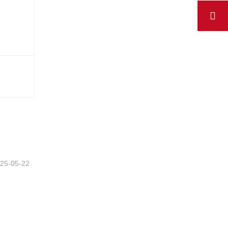
Placa PCB para elevador Thyssenkrupp DCU-2E
25-05-22