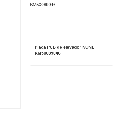
Placa PCB de elevador KONE 
KM50089046
Placa PCB de elevador KONE KM50089046
Contacta ahora