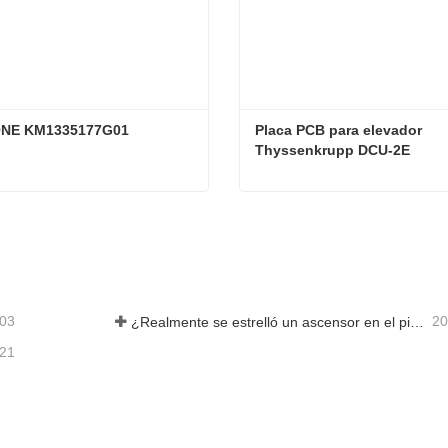
NE KM1335177G01
Placa PCB para elevador 
Thyssenkrupp DCU-2E
ONE KM1335177G01
acta ahora
Contacta ahora
-03
20
¿Realmente se estrelló un ascensor en el piso 40?
-21