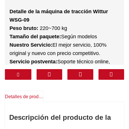
Detalle de la máquina de tracción Wittur
WSG-09
Peso bruto:
220~700 kg
Tamaño del paquete:
Según modelos
Nuestro Servicio:
El mejor servicio, 100%
original y nuevo con precio competitivo.
Servicio postventa:
Soporte técnico online,
repuestos gratuitos, devoluciones, otros
Garantía:
1 año
Mensajero:
DHL FEDEX TNT UPS AREMEX
Puerta a Puerta (línea profesional con
Detalles de producto
impuestos incluidos):
Corea, Sur de Asia,
Oriente Medio (KSA, Emiratos Árabes Unidos,
Descripción del producto de la
Qatar, etc.), Sudamérica, Chile, México.