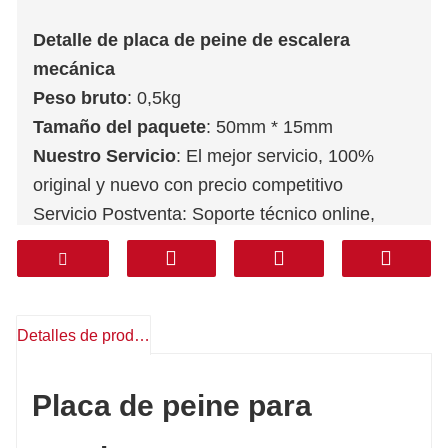
Detalle de placa de peine de escalera
mecánica
Peso bruto
: 0,5kg
Tamaño del paquete
: 50mm * 15mm
Nuestro Servicio
: El mejor servicio, 100%
original y nuevo con precio competitivo
Servicio Postventa: Soporte técnico online,
repuestos gratuitos, devoluciones, otros
Garantía
: 1 año
Mensajero
: DHL FEDEX TNT UPS AREMEX
Puerta a Puerta (línea profesional IVA
Detalles de producto
incluido)
: Corea, Sur de Asia, Medio Oriente
(KSA, Emiratos Árabes Unidos, Qatar, etc.),
Placa de peine para
Sudamérica, Chile, México.