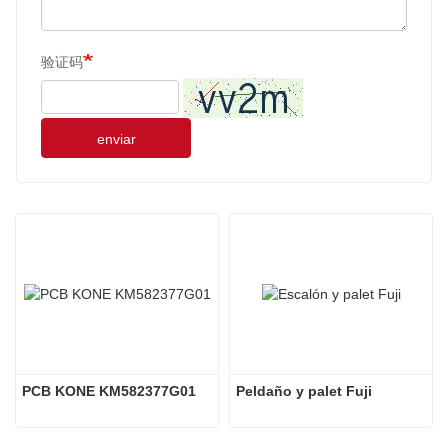
验证码
enviar
PCB KONE KM582377G01
Peldaño y palet Fuji