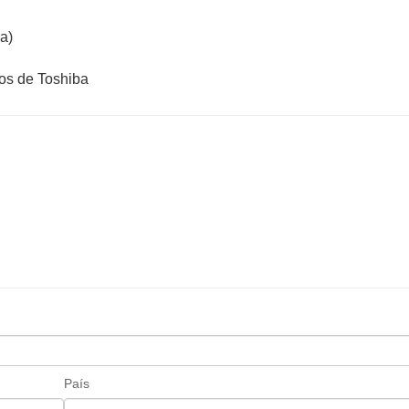
a)
País