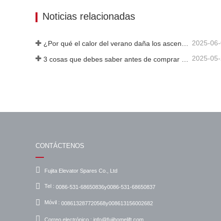
Contacta ahora
Cont
Noticias relacionadas
2025-06
¿Por qué el calor del verano daña los ascensores?
2025-05
3 cosas que debes saber antes de comprar un ascensor
CONTÁCTENOS
Fujita Elevator Spares Co., Ltd
Tel :
0086-531-68650836y0086-531-68650837
Móvil :
008613287720568y008613156002682
Correo electrónico :
info@fujihomelift.com