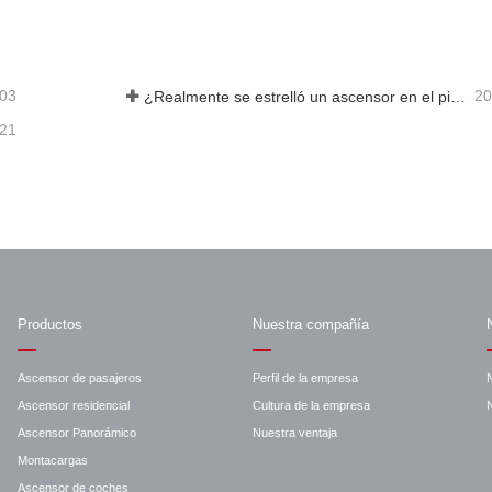
acta ahora
Contacta ahora
-03
20
¿Realmente se estrelló un ascensor en el piso 40?
-21
Productos
Nuestra compañía
Ascensor de pasajeros
Perfil de la empresa
Ascensor residencial
Cultura de la empresa
N
Ascensor Panorámico
Nuestra ventaja
Montacargas
Ascensor de coches