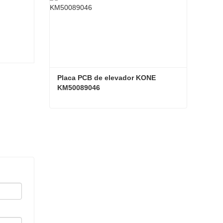
Placa PCB de elevador KONE 
KM50089046
Placa PCB de elevador KONE KM50089046
Contacta ahora