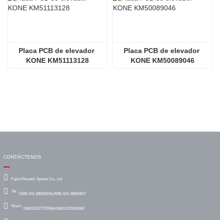
Placa PCB de elevador 
Placa PCB de elevador 
KONE KM51113128
KONE KM50089046
CONTÁCTENOS
Fujita Elevator Spares Co., Ltd
Tel :
0086-531-68650836y0086-531-68650837
Móvil :
008613287720568y008613156002682