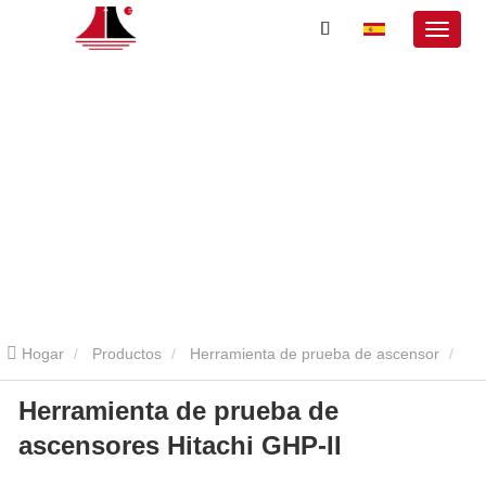
Hogar
Productos
Herramienta de prueba de ascensor
Herramienta de prueba de
Herramienta de prueba de ascensores Hitachi
Herramienta de
ascensores Hitachi GHP-II
prueba de ascensores Hitachi GHP-II