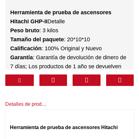
Herramienta de prueba de ascensores
Hitachi GHP-II
Detalle
Peso bruto
: 3 kilos
Tamaño del paquete
: 20*10*10
Calificación
: 100% Original y Nuevo
Garantía
: Garantía de devolución de dinero de
7 días; Los productos de 1 año se devuelven
gratuitamente
Servicio postventa
: Soporte técnico,
repuestos gratis, devoluciones, otros
Transporte
: DHL FEDEX TNT UPS AREMEX
Detalles de producto
Puerta a Puerta (línea profesional IVA
incluido)
: Corea, Sur de Asia, Medio Oriente
Herramienta de prueba de ascensores Hitachi
(KSA, Emiratos Árabes Unidos, Qatar, etc.),
Sudamérica, Chile, México.