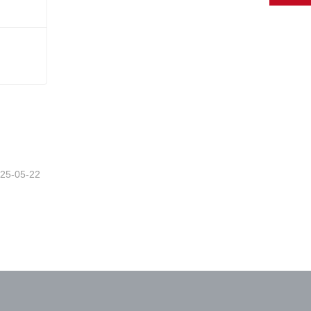
Pulsador de ascensor Otis A4N33841
25-05-22