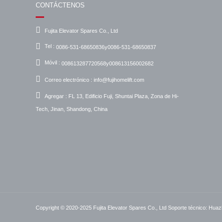
CONTÁCTENOS
Fujita Elevator Spares Co., Ltd
Tel :
0086-531-68650836y0086-531-68650837
Móvil :
008613287720568y008613156002682
Correo electrónico :
info@fujihomelift.com
Agregar :
FL 13, Edificio Fuji, Shuntai Plaza, Zona de Hi-
Tech, Jinan, Shandong, China
Copyright © 2020-2025 Fujita Elevator Spares Co., Ltd
Soporte técnico: Huaz