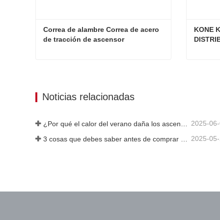
Correa de alambre Correa de acero 
KONE K
de tracción de ascensor 
DISTRI
AAA717AJ1 AAA717AD1
Correa de alambre Correa de acero de tracción de ascensor AAA717AJ1 AAA717AD1
Contacta ahora
Cont
Noticias relacionadas
2025-06
¿Por qué el calor del verano daña los ascensores?
2025-05
3 cosas que debes saber antes de comprar un ascensor