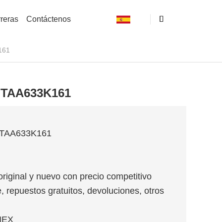
reras
Contáctenos
161
S TAA633K161
IS TAA633K161
original y nuevo con precio competitivo
, repuestos gratuitos, devoluciones, otros
MEX