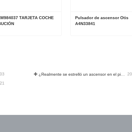
M984037 TARJETA COCHE 
Pulsador de ascensor Otis 
BUCIÓN
A4N33841
KONE KM984037 TARJETA COCHE DISTRIBUCIÓN
acta ahora
Contacta ahora
-03
20
¿Realmente se estrelló un ascensor en el piso 40?
-21