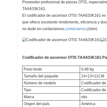
Proveedor profesional de piezas OTIS, especialme
TAA633K161.
El codificador de ascensor OTIS TAA633K161 es u
que ofrece excelente rendimiento, eficiencia y dura
no dude en contactarnos.
contáctanos
.(John)
Codificador de ascensor OTIS TAA633K161 Pa
Peso bruto
0,48 kg
Tamaño del paquete
14×13×11CM
Número de modelo
Codificador d
Tipo
Codificador de
Marca
otis
Origen del país
América