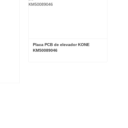
Placa PCB de elevador KONE 
KM50089046
Placa PCB de elevador KONE KM50089046
Contacta ahora