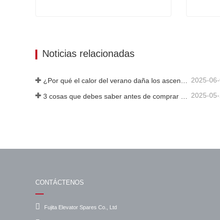
R5.1
Placa PCB para elevador KONE BF100379
Contacta ahora
Cont
Noticias relacionadas
2025-06
¿Por qué el calor del verano daña los ascensores?
2025-05
3 cosas que debes saber antes de comprar un ascensor
CONTÁCTENOS
Fujita Elevator Spares Co., Ltd