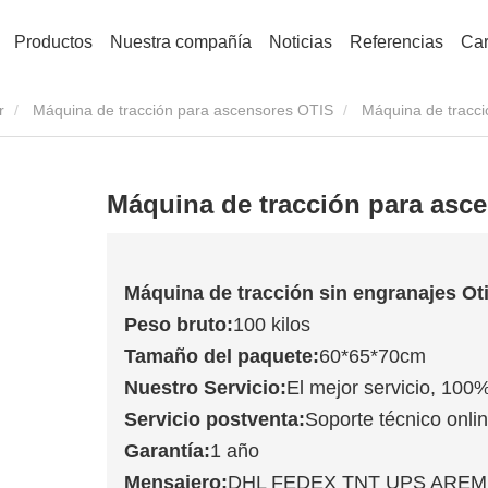
Productos
Nuestra compañía
Noticias
Referencias
Car
r
Máquina de tracción para ascensores OTIS
Máquina de tracc
Máquina de tracción para as
Máquina de tracción sin engranajes Ot
Peso bruto:
100 kilos
Tamaño del paquete:
60*65*70cm
Nuestro Servicio:
El mejor servicio, 100%
Servicio postventa:
Soporte técnico onlin
Garantía:
1 año
Mensajero:
DHL FEDEX TNT UPS ARE