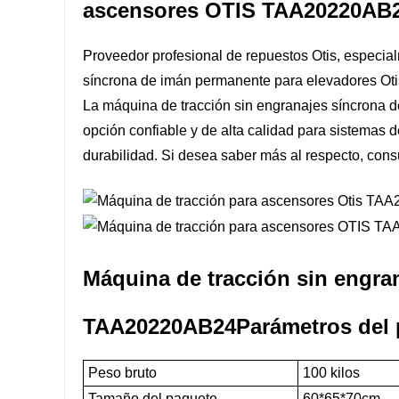
ascensores OTIS TAA20220AB
Proveedor profesional de repuestos Otis, especia
síncrona de imán permanente para elevadores O
La máquina de tracción sin engranajes síncron
opción confiable y de alta calidad para sistemas d
durabilidad. Si desea saber más al respecto, consu
Máquina de tracción sin engra
TAA20220AB24
Parámetros del
Peso bruto
100 kilos
Tamaño del paquete
60*65*70cm