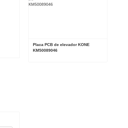
Placa PCB de elevador KONE 
KM50089046
Placa PCB de elevador KONE KM50089046
Contacta ahora