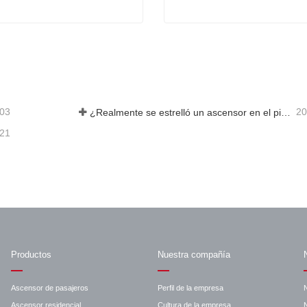
Tablero de alimentación del ascensor Hyundai SMPS H9G15SF R5.1
Codificador OTIS TAA633
acta ahora
Contacta ahora
-03
20
¿Realmente se estrelló un ascensor en el piso 40?
-21
Productos
Nuestra compañía
Ascensor de pasajeros
Perfil de la empresa
Ascensor residencial
Cultura de la empresa
N