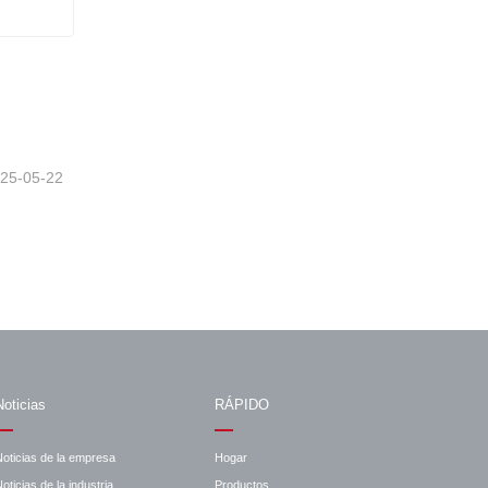
K151
25-05-22
Noticias
RÁPIDO
Noticias de la empresa
Hogar
oticias de la industria
Productos