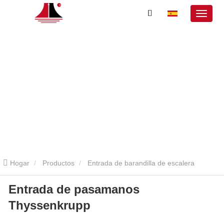
Hogar
Productos
Entrada de barandilla de escalera
Entrada de pasamanos
mecánica
Entrada de pasamanos Thyssenkrupp
Entrada de
Thyssenkrupp
pasamanos Thyssenkrupp