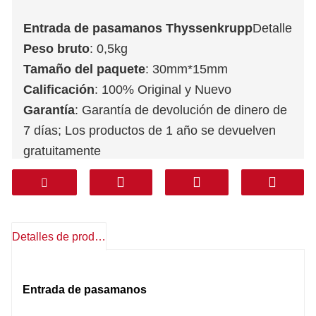
Entrada de pasamanos Thyssenkrupp
Detalle
Peso bruto
: 0,5kg
Tamaño del paquete
: 30mm*15mm
Calificación
: 100% Original y Nuevo
Garantía
: Garantía de devolución de dinero de
7 días; Los productos de 1 año se devuelven
gratuitamente
Servicio postventa
: Soporte técnico,
repuestos gratis, devoluciones, otros
Transporte
: DHL FEDEX TNT UPS AREMEX
Puerta a Puerta (línea profesional IVA
Detalles de producto
incluido)
: Corea, Sur de Asia, Medio Oriente
(KSA, Emiratos Árabes Unidos, Qatar, etc.),
Entrada de pasamanos
Sudamérica, Chile, México.