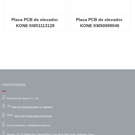
Placa PCB de elevador 
Placa PCB de elevador 
KONE KM51113128
KONE KM50089046
CONTÁCTENOS
Fujita Elevator Spares Co., Ltd
Tel :
0086-531-68650836y0086-531-68650837
Móvil :
008613287720568y008613156002682
Correo electrónico :
info@fujihomelift.com
Agregar :
FL 13, Edificio Fuji, Shuntai Plaza, Zona de Hi-Tech, Jinan, Shandong, China